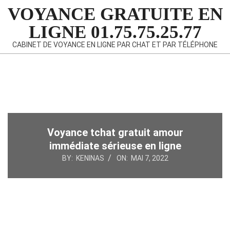
Skip
VOYANCE GRATUITE EN
to
LIGNE 01.75.75.25.77
content
CABINET DE VOYANCE EN LIGNE PAR CHAT ET PAR TÉLÉPHONE
Primary
Navigation
Menu
Voyance tchat gratuit amour
immédiate sérieuse en ligne
BY:
KENINAS
ON:
MAI 7, 2022